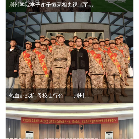
荆州学院学子谢子恒亮相央视《军事纪实》，诠释携笔从戎青春担当
热血赴戎机 母校壮行色——荆州学院欢送学子应征入伍