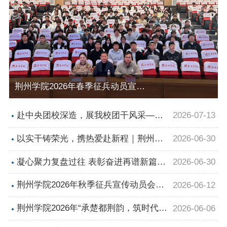
荆州学院2026年春季征兵动员宣讲会顺利举行
赴中央团校深造，展我校团干风采—我
2026-07-13
校李程老师圆满完成全国高校团委班子
以实干铸荣光，携热爱赴新程｜荆州学
2026-06-30
成员进修班培训
院 2025-2026 年度校级学生组织期末表
凝心聚力复盘过往 表彰奋进再谱新篇
2026-06-30
彰大会圆满落幕
——我校大学生社团联合会召开学期工
荆州学院2026年秋季征兵宣传动员会顺
2026-06-12
作总结暨表彰大会
利召开
荆州学院2026年“承楚都荆韵，筑时代新
2026-06-06