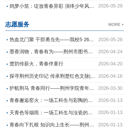
园会
青春展风华 ——我校成功举办校园书法
2026-05-29
鸽梦小筑：绽放青春异彩 演绎少年风华
作品展
——宿舍文化节复赛圆满落幕
志愿服务
MORE +
2026-05-28
热血北门聚 干部勇当先——我校5·26无
偿献血活动圆满举行
2026-04-24
墨香润物，青春有为——荆州市图书馆
活动
2026-04-20
楚韵传薪火，青春伴童行
2026-04-16
探寻荆州历史印记 传承荆楚红色文脉|我
校青年志愿者走进荆州市档案馆开展主
2026-03-30
护航荆马 青春同行——荆州学院青年志
题活动
愿者圆满完成 2026 荆州马拉松志愿服
2026-01-13
青春邂逅窑火：一场工科生与彩陶的温
务
暖对话——荆州学院“非遗新浪潮”彩陶
2026-01-13
天青色等烟雨：一场工科生与汝瓷的非
文化实践队赴汝州体验非遗魅力
遗邂逅——荆州学院“非遗新浪潮”汝瓷
2026-01-13
青春向下扎根 知识向上生长——荆州学