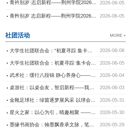
程”建模大赛暨城市建设学院“一院一
青衿别岁·志启新程——荆州学院2026届
2026-06-05
品”建模展圆满落幕
毕业生冷餐会圆满举办
青矜别岁 志启新程——荆州学院2026届
2026-06-05
毕业晚会温情落幕
社团活动
MORE +
2026-06-08
大学生社团联合会：“初夏寻踪 集卡会
友”活动总结大会顺利召开
2026-06-05
大学生社团联合会：初夏寻踪·集卡会友
——大学生社团联合会寻宝活动圆满结
2026-06-04
武术社：缓行八段锦 静心养身心——我
束
校武术社传统健身活动圆满开展
2026-06-03
桌游社：以桌会友，智启新程——我校
桌游社“符文战场”新人教学活动圆满落
2026-05-31
金靴足球社：绿茵逐梦展风采 以球会友
幕
促成长——荆州学院“青春足球狂想曲第
2026-05-30
星火之家：以心为引，晴趣相聚 ——大
二幕”活动圆满举行
学生心理健康教育中心成功举办心理游
2026-05-29
墨缘书画协会：翰墨飘香承文脉，笔绘