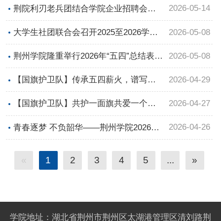
式圆满举行
在岗护招聘
2026-05-14
荆院利刃老兵团结合学院企业招聘会开
展征兵宣传工作
2026-05-08
大学生社团联合会召开2025至2026学年
第二学期社团第二次大会
2026-05-08
荆州学院隆重举行2026年“五四”总结表彰
大会
2026-04-29
【国旗护卫队】传承五四薪火，谱写青
春华章｜荆州学院五四主题升旗仪式圆
2026-04-27
【国旗护卫队】共护一面旗共爱一个
满举行
家：荆州学院国旗护卫队受邀见证长江
2026-04-26
青春逐梦 不负韶华——荆州学院2026届
大学国旗护卫队换届成立大会
毕业晚会节目初筛圆满落幕
«
1
2
3
4
5
...
»
学院地址：湖北省荆州市荆州区太湖港管理区清刘路荆