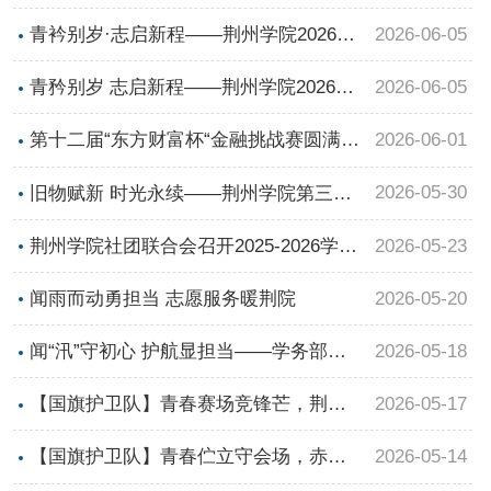
程”建模大赛暨城市建设学院“一院一
2026-06-05
青衿别岁·志启新程——荆州学院2026届
品”建模展圆满落幕
毕业生冷餐会圆满举办
2026-06-05
青矜别岁 志启新程——荆州学院2026届
毕业晚会温情落幕
2026-06-01
第十二届“东方财富杯“金融挑战赛圆满结
束！
2026-05-30
旧物赋新 时光永续——荆州学院第三届
校园跳蚤市场火热开市
2026-05-23
荆州学院社团联合会召开2025-2026学年
第二学期第二次全体大会
2026-05-20
闻雨而动勇担当 志愿服务暖荆院
2026-05-18
闻“汛”守初心 护航显担当——学务部全
力筑牢暴雨天气学生安全防线
2026-05-17
【国旗护卫队】青春赛场竞锋芒，荆院
盛会启新章|荆州学院第四届运动会开幕
2026-05-14
【国旗护卫队】青春伫立守会场，赤诚