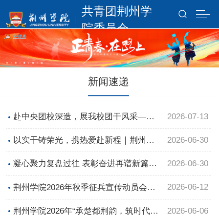
共青团荆州学
院委员会
新闻速递
2026-07-13
赴中央团校深造，展我校团干风采—我
校李程老师圆满完成全国高校团委班子
2026-06-30
以实干铸荣光，携热爱赴新程｜荆州学
成员进修班培训
院 2025-2026 年度校级学生组织期末表
2026-06-30
凝心聚力复盘过往 表彰奋进再谱新篇
彰大会圆满落幕
——我校大学生社团联合会召开学期工
2026-06-12
荆州学院2026年秋季征兵宣传动员会顺
作总结暨表彰大会
利召开
2026-06-06
荆州学院2026年“承楚都荆韵，筑时代新