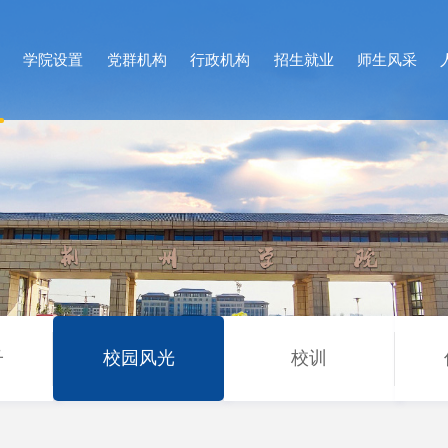
况
学院设置
党群机构
行政机构
招生就业
师生风采
子
校园风光
校训