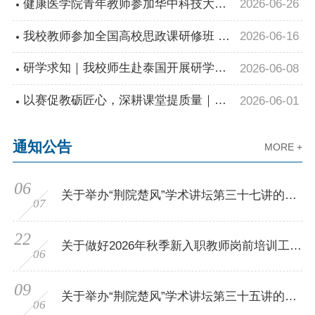
首届“德育与班级管理”课程教学研讨会
健康医学院青年教师参加华中科技大学
2026-06-26
医学教师教学能力提升培训
我校教师参加全国高校思政课研修班 深
2026-06-16
入学习结构化研讨教学
研学求知｜我校师生赴泰国开展研学交
2026-06-08
流
以赛促教砺匠心，深耕课堂提质量｜我
2026-06-01
校顺利开展校长教学质量奖观摩活动
通知公告
MORE +
06
关于举办“荆院楚风”学术讲坛第三十七讲的通
07
知
22
关于做好2026年秋季新入职教师岗前培训工作
06
的通知
09
关于举办“荆院楚风”学术讲坛第三十五讲的通
06
知