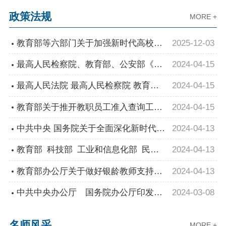
聘公告
政策法规
MORE +
2025-12-03
教育部等六部门关于加强新时代高校青
年教师队伍建设的指导意见
2024-04-15
最高人民检察院、教育部、公安部《关
于建立教职员工准入查询性侵违法犯罪
2024-04-15
最高人民法院 最高人民检察院 教育部
信息制度的意见》
印发《关于落实从业禁止制度的意见》
2024-04-15
教育部关于推开教职员工准入查询工作
的通知
的通知
2024-04-13
中共中央 国务院关于全面深化新时代教
师队伍建设改革的意见
2024-04-13
教育部 科技部 工业和信息化部 民政
部 财政部 人力资源社会保障部 国家卫
2024-04-13
教育部办公厅关于做好银龄教师支持民
生健康委 国家医保局 中国科学院 中国
办教育行动实施工作的通知
2024-03-08
中共中央办公厅 国务院办公厅印发
科协关于印发《国家银龄教师行动计
《关于建立领导干部应知应会党内法规
名师风采
MORE +