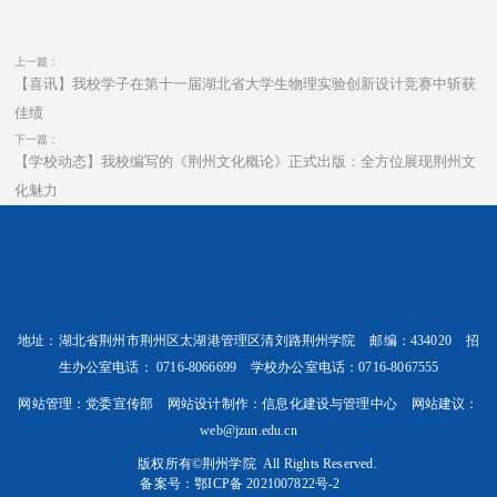
上一篇：
【喜讯】我校学子在第十一届湖北省大学生物理实验创新设计竞赛中斩获
佳绩
下一篇：
【学校动态】我校编写的《荆州文化概论》正式出版：全方位展现荆州文
化魅力
地址：湖北省荆州市荆州区太湖港管理区清刘路荆州学院 邮编：434020 招
生办公室电话： 0716-8066699 学校办公室电话：0716-8067555
网站管理：党委宣传部 网站设计制作：信息化建设与管理中心 网站建议：
web@jzun.edu.cn
版权所有©️荆州学院 All Rights Reserved.
备案号：
鄂ICP备 2021007822号-2