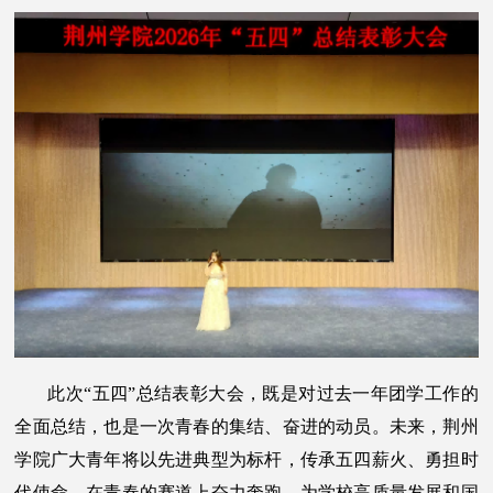
此次“五四”总结表彰大会，既是对过去一年团学工作的
全面总结，也是一次青春的集结、奋进的动员。未来，荆州
学院广大青年将以先进典型为标杆，传承五四薪火、勇担时
代使命，在青春的赛道上奋力奔跑，为学校高质量发展和国