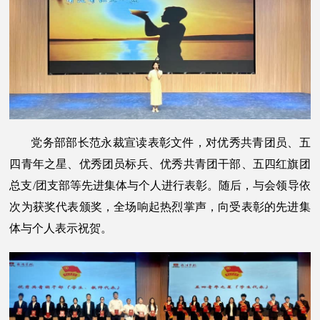
党务部部长范永裁宣读表彰文件，对优秀共青团员、五
四青年之星、优秀团员标兵、优秀共青团干部、五四红旗团
总支/团支部等先进集体与个人进行表彰。随后，与会领导依
次为获奖代表颁奖，全场响起热烈掌声，向受表彰的先进集
体与个人表示祝贺。