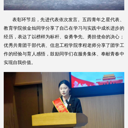
表彰环节后，先进代表依次发言。五四青年之星代表、
教育学院侯金灿同学分享了自己在学习与实践中成长进步的
经历，表达了以榜样为标杆、奋勇争先、勇担使命的决心；
优秀共青团干部代表、信息工程学院李程老师分享了团学工
作的经验与育人感悟，鼓励同学们在服务集体、奉献青春中
实现自我价值。