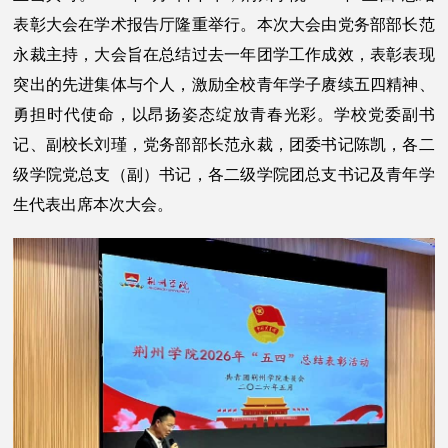
表彰大会在学术报告厅隆重举行。本次大会由党务部部长范
永裁主持，大会旨在总结过去一年团学工作成效，表彰表现
突出的先进集体与个人，激励全校青年学子赓续五四精神、
勇担时代使命，以昂扬姿态绽放青春光彩。学校党委副书
记、副校长刘瑾，党务部部长范永裁，团委书记陈凯，各二
级学院党总支（副）书记，各二级学院团总支书记及青年学
生代表出席本次大会。