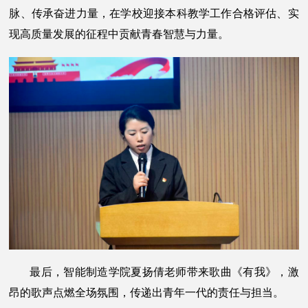
脉、传承奋进力量，在学校迎接本科教学工作合格评估、实
现高质量发展的征程中贡献青春智慧与力量。
最后，智能制造学院夏扬倩老师带来歌曲《有我》，激
昂的歌声点燃全场氛围，传递出青年一代的责任与担当。