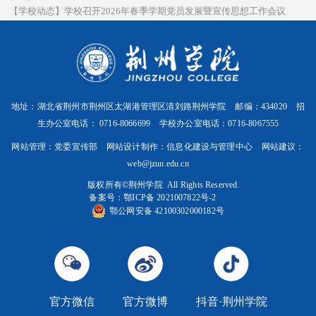
【学校动态】学校召开2026年春季学期党员发展暨宣传思想工作会议
地址：湖北省荆州市荆州区太湖港管理区清刘路荆州学院 邮编：434020 招
生办公室电话： 0716-8066699 学校办公室电话：0716-8067555
网站管理：党委宣传部 网站设计制作：信息化建设与管理中心 网站建议：
web@jzun.edu.cn
版权所有©️荆州学院 All Rights Reserved.
备案号：
鄂ICP备 2021007822号-2
鄂公网安备 42100302000182号
官方微信
官方微博
抖音·荆州学院