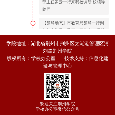
部主任罗云一行来我校调研 校领导
陪同
【领导动态】市教育局领导一行到
校检查指导春季开学工作 校领导陪
同检查
学院地址：湖北省荆州市荆州区太湖港管理区清
二月
刘路荆州学院
2026年
版权所有：学校办公室 技术支持：信息化建
一月
设与管理中心
【领导动态】校领导出席荆州市政
2026年
协会议 为人才与文旅发展建言献策
【领导动态】校党委副书记、副校
长刘瑾在荆州市政协六届五次会议
联组会上发言
欢迎关注荆州学院
学校办公室微信公众号