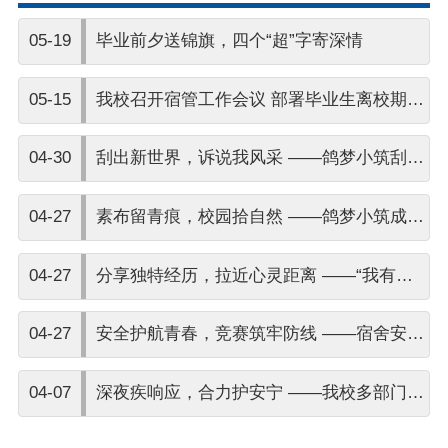
05-19
毕业前夕送锦旗，四个“超”字寄深情
05-15
我校召开宿管工作会议 部署毕业生离校期间
重点工作
04-30
刮出新世界，诉说我风采 ——鸽梦小筑刮画
体验活动圆满举办
04-27
素布留青痕，校园拾自然 ——鸽梦小筑成功
举办植物拓染体验活动
04-27
分享独特经历，拉近心灵距离 ——“我有你
没有”活动圆满举行
04-27
安全护航青春，竞赛筑牢防线 ——宿舍安全
知识竞赛圆满举行
04-07
深夜疾响应，合力护安宁 ——我校多部门联
动高效处置学生宿舍夜间突发情况