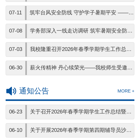
会精神 全面部署“学风建设与学生指导”指标
07-11
筑牢台风安全防线 守护学子暑期平安 ——
整改工作
我校学务部扎实开展台风 “巴威” 安全专项排
07-08
学务部深入一线走访调研 筑牢暑期安全防线
查防范工作
推进评估工作落实
07-03
我校隆重召开2026年春季学期学生工作总结
暨表彰大会
06-30
薪火传精神 丹心续荣光——我校师生受邀参
加荆州干休所庆建党105周年军地主题文艺晚
通知公告
MORE +
会
06-23
关于召开2026年春季学期学生工作总结暨表
彰大会的通知
06-10
关于开展2026年春季学期第四期辅导员沙龙