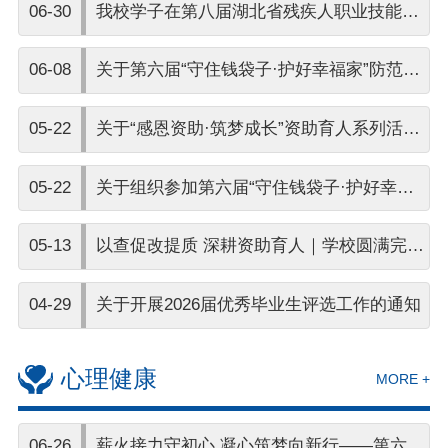
06-30
我校学子在第八届湖北省残疾人职业技能竞
赛中斩获佳绩
06-08
关于第六届“守住钱袋子·护好幸福家”防范非
法金融活动短视频大赛作品征集活动获奖作
05-22
关于“感恩资助·筑梦成长”资助育人系列活动
品名单公布
获奖结果的公示
05-22
关于组织参加第六届“守住钱袋子·护好幸福
家”防范非法金融活动短视频大赛作品征集活
05-13
以查促改提质 深耕资助育人｜学校圆满完成
动的通知
省级学生资助专项高校交叉检查工作
04-29
关于开展2026届优秀毕业生评选工作的通知
心理健康
MORE +
06-26
薪火接力守初心 凝心筑梦向新行——第六届