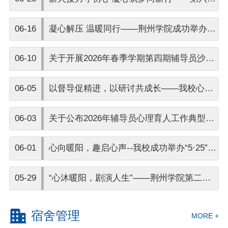
星火之家换届大会暨期末总结表彰大会顺利
06-16
凝心解压 温暖同行——荆州学院成功举办辅
举办
导员心理健康团体辅导活动
06-10
关于开展2026年春季学期第四期辅导员沙龙
活动的通知
06-05
以督导促精进，以研讨共成长——我校心理
教师参加荆州市心理协会朋辈督导活动
06-03
关于公布2026年辅导员心理育人工作典型案
例优秀案例的通知
06-01
心向暖阳，趣启心声--我校成功举办“5·25”心
理游园会主题活动
05-29
“心沐暖阳，剧演人生”——荆州学院第二届
校园心理情景剧决赛圆满落幕
宿舍管理
MORE +