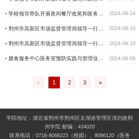
保障检查
2024-09-14
学校领导带队开展夜间餐厅收尾和医务室
保障检查
2024-09-10
荆州市高新区市场监督管理局领导一行莅
临我校检查指导工作
2024-09-10
荆州市高新区市场监督管理局领导一行莅
临我校检查指导工作
2024-09-09
膳食服务中心医务室预防实践与管理业务
培训圆满落幕
«
1
2
3
»
学院地址：湖北省荆州市荆州区太湖港管理区清刘路荆
州学院 邮编：434020
联系电话：0716-8066223（校园）、8066120（医务