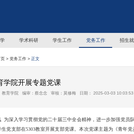
学
学术科研
学生工作
党务工作
招生就
首页
>
党务工作
>
正文
育学院开展专题党课
：教育学院
编审：蔡念念
审核：莫修梅
日期： 2025-03-03 10:03:53
讯
为深入学习贯彻党的二十届三中全会精神，进一步加强党员
学生党支部在
530
3
教室开展支部
党课
。本次
党课主题为《青年党