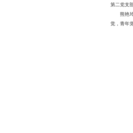
第
二
党支
熊艳
觉，青年