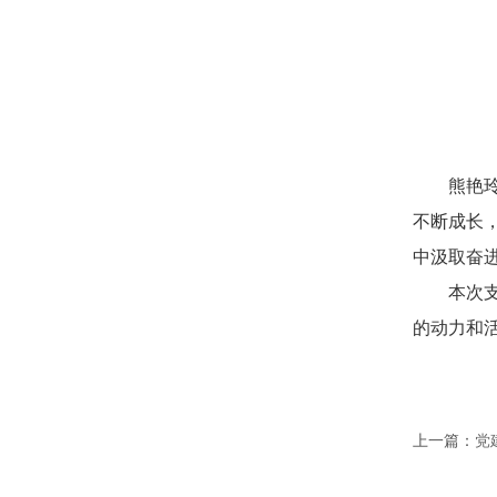
熊艳
不断成长
中汲取奋
本次
的动力和
上一篇：
党