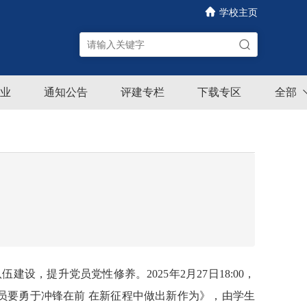
学校主页
业
通知公告
评建专栏
下载专区
全部
队伍建设，提升党员党性修养。
2025年2
月
27
日
1
8:00，
员要勇于冲锋在前
在新征程中做出新作为》，
由学生