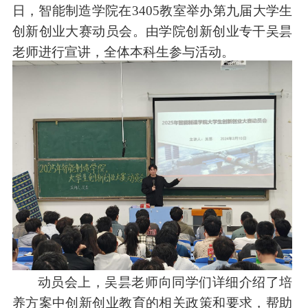
日，
智能制造
学院在
3405教室举办
第九届大学生
创新创业大赛动员会
。由学院
创新创业专干吴昙
老师
进行宣讲，全体本科生参与活动。
动员会上，
吴昙
老师向同学们详细介绍了培
养方案中创新创业
教育
的相关政策和要求，帮助