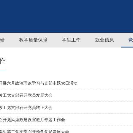
研
教学质量保障
学生工作
就业信息
党
作
开展六月政治理论学习与支部主题党日活动
教工党支部召开党员发展大会
教工党支部召开党员转正大会
召开党风廉政建设宣教月专题工作会
学生第二党支部召开预备党员发展大会