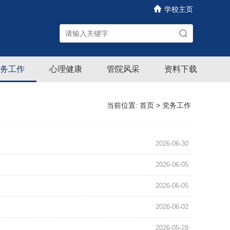
学校主页
务工作
心理健康
管院风采
资料下载
当前位置:
首页
>
党务工作
2026-06-30
2026-06-05
2026-06-05
2026-06-02
2026-05-29