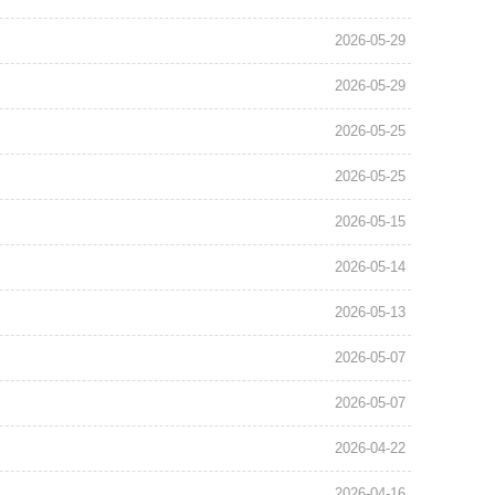
2026-05-29
2026-05-29
2026-05-25
2026-05-25
2026-05-15
2026-05-14
2026-05-13
2026-05-07
2026-05-07
2026-04-22
2026-04-16