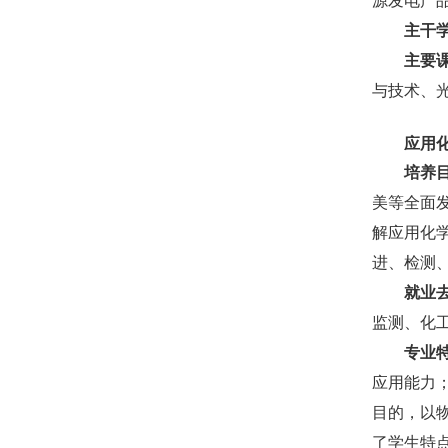
源发电产
主干
主要
与技术、
应用
培养
美等全面
解应用化
进、检测
就业
监测、化
专业
应用能力
目的
，以
了学生特