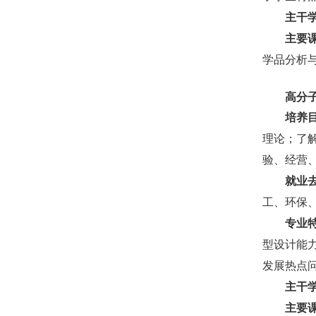
主干
主要
学品分析
高分
培养
理论；了
验、经营
就业
工、环保
专业
型设计能
发展热点
主干
主要