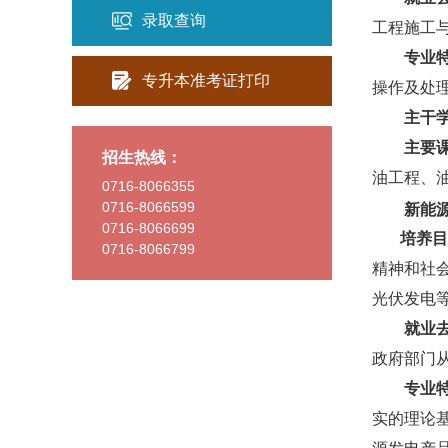
录取查询
工程施工
专业
专升本准考证打印
操作及处
主干
主要
招生热线：
油工程、
0716-8066355
0716-8066599
新能
0716-8066699
培养目
0716-8066799
精神和社
光伏发电
就业
政府部门
专业
实的理论