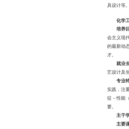
具设计等
化学
培养
会主义现
的最新动
才。
就业
艺设计及
专业
实践，注
征－性能
要。
主干
主要