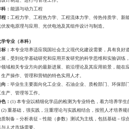
品设计制造、运行与管理工作。
学科：
能源与动力工程
课程：
工程力学、工程热力学、工程流体力学、传热传质学、新
光伏发电原理与应用、光伏电池及其组件设计与制造
。
化学专业（本科）
目标：
本专业培养适应我国社会主义现代化建设需要，具有良好
发展，受到化学基础研究和应用开发研究的科学思维
和实验训练
学领域相关专业方向的最新进展、前沿理论及其应用前景，能在
、生产操作、管理和营销的特色实用人才。
去向
：
毕业生主要面向化工
企业
、
石油
企业、质检部门、环保部
工生产、管理等工作。
特色：
(1) 本专业以精细化学品的检测为专业特色，着力培养学
；(2) 重基础，强实践，注重理论与实践相结合，按照人才培养
物质制备－分析表征－性能（参数）测试为主线，包括基础－综
点与人才市场需要。