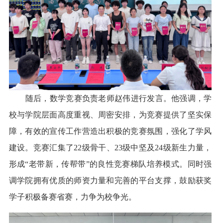
随后，数学竞赛负责老师赵伟进行发言。他强调，学
校与学院层面高度重视、周密安排，为竞赛提供了坚实保
障，有效的宣传工作营造出积极的竞赛氛围，强化了学风
建设。竞赛汇集了
22
级骨干、
23
级中坚及
24
级新生力量，
形成
“
老带新，传帮带
”
的良性竞赛梯队培养模式。同时强
调学院拥有优质的师资力量和完善的平台支撑，鼓励获奖
学子积极备赛省赛，力争为校争光。