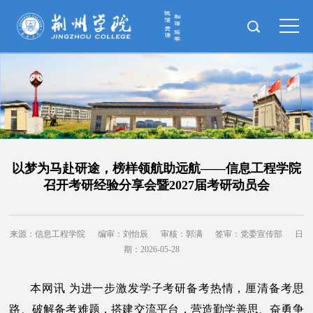
以梦为马赴研途，榜样领航助远航——信息工程学院
召开考研经验分享会暨2027届考研动员会
来源：信息工程学院
编审：刘怡辰
审核：郭满
签审：党委宣传部
日
期：2026-05-28
本网讯 为进一步激发学子考研备考热情，厘清备考思
路、破解备考难题，搭建交流平台，营造勤学善思、奋勇争